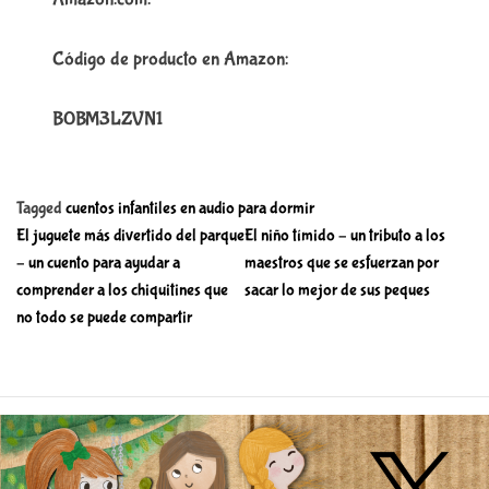
Código de producto en Amazon:
B0BM3LZVN1
Tagged
cuentos infantiles en audio para dormir
N
El juguete más divertido del parque
El niño tímido – un tributo a los
a
– un cuento para ayudar a
maestros que se esfuerzan por
comprender a los chiquitines que
sacar lo mejor de sus peques
v
no todo se puede compartir
e
g
a
c
i
ó