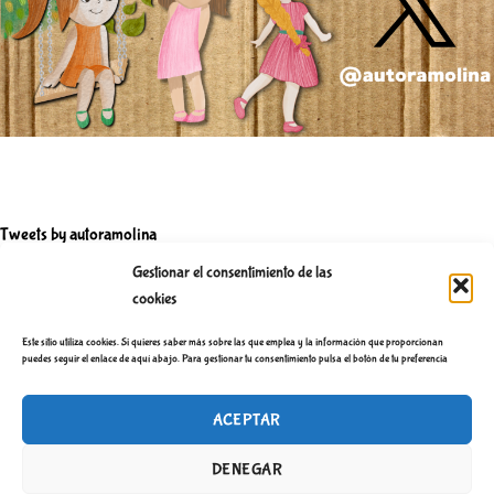
n
d
e
e
n
t
r
a
Tweets by autoramolina
d
Gestionar el consentimiento de las
a
cookies
s
Política de privacidad
Este sitio utiliza cookies. Si quieres saber más sobre las que emplea y la información que proporcionan
puedes seguir el enlace de aquí abajo. Para gestionar tu consentimiento pulsa el botón de tu preferencia
ACEPTAR
DENEGAR