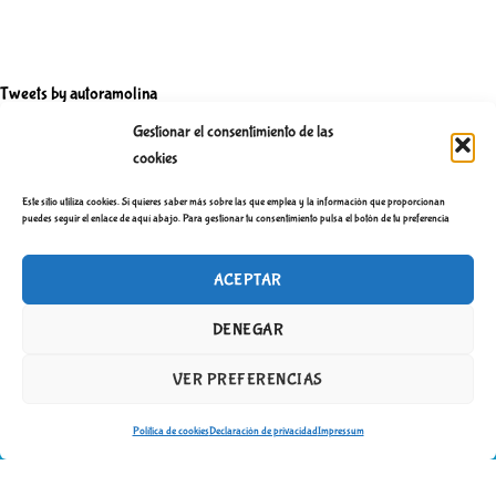
e
n
t
Tweets by autoramolina
r
Gestionar el consentimiento de las
a
cookies
d
Este sitio utiliza cookies. Si quieres saber más sobre las que emplea y la información que proporcionan
Política de privacidad
a
puedes seguir el enlace de aquí abajo. Para gestionar tu consentimiento pulsa el botón de tu preferencia
s
ACEPTAR
DENEGAR
VER PREFERENCIAS
Política de cookies
Declaración de privacidad
Impressum