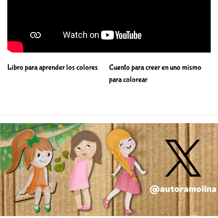
N
Libro para aprender los colores
Cuento para creer en uno mismo
a
para colorear
v
e
g
a
c
i
ó
n
d
e