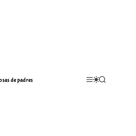
M
S
S
osas de padres
E
W
E
N
I
A
U
T
R
C
C
H
H
C
O
L
O
R