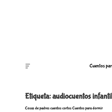
S
k
i
p
t
o
c
o
n
t
O
e
Cuentos par
F
n
F
t
C
A
N
V
Etiqueta:
audiocuentos infanti
A
S
W
C
Cosas de padres
cuentos cortos
Cuentos para dormir
I