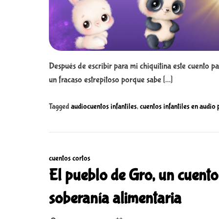
Después de escribir para mi chiquitina este cuento pa
un fracaso estrepitoso porque sabe […]
Tagged
audiocuentos infantiles
,
cuentos infantiles en audio
C
cuentos cortos
a
El pueblo de Gro, un cuento
t
soberanía alimentaria
e
g
o