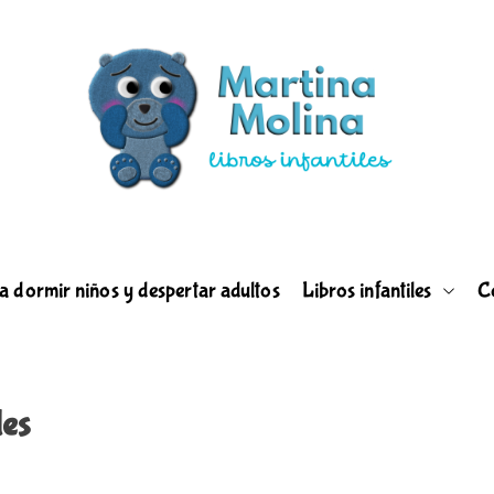
l
i
b
r
a dormir niños y despertar adultos
Libros infantiles
C
o
s
i
n
les
f
a
n